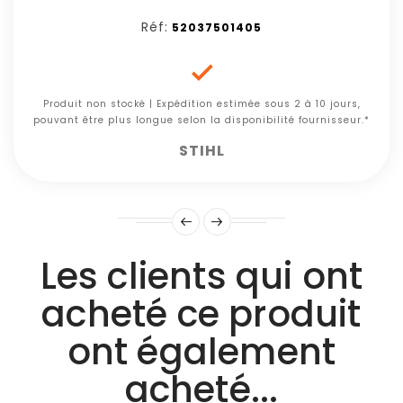
Réf:
52037501405

Produit non stocké | Expédition estimée sous 2 à 10 jours,
pouvant être plus longue selon la disponibilité fournisseur.*
STIHL
Les clients qui ont
acheté ce produit
ont également
acheté...