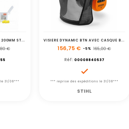
V
ISIERE INTEGRALE COURTE 200MM STIHL
V
ISIERE DYNAMIC BTN AVEC CASQUE BLUETOOTH
156,75 €
,80 €
165,00 €
-5%
Réf:
55
00008840537

 le 31/08***
*** reprise des expéditions le 31/08***
STIHL