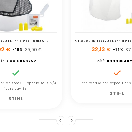
V
ISIÈRE INTÉGRALE COURTE 180MM STIHL
92 €
32,13 €
39,90 €
37
-15%
-15%
f:
Réf:
00008840252
000088402


cles en stock - Expédié sous 2/3
*** reprise des expéditions
jours ouvrés
STIHL
STIHL