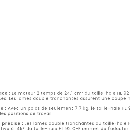
ace :
Le moteur 2 temps de 24,1 cm³ du taille-haie HL 92 
ses. Les lames double tranchantes assurent une coupe n
e :
Avec un poids de seulement 7,7 kg, le taille-haie HL 9
es positions de travail.
précise :
Les lames double tranchantes du taille-haie 
ive à 145° du taille-haie HL 92 C-E permet de l'adapter à 