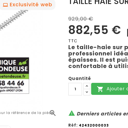
TAILLE HAIE SU
Exclusivité web
929,00 €
882,55 €
TTC
Le taille-haie sur 
professionnel idéal
épaisses. Il est pui
confortable à util
Quantité
Ajouter 



Derniers articles e
r la référence de la pièce
Réf:
42432000033