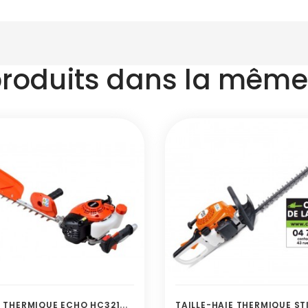
produits dans la même 
T
AILLE HAIES THERMIQUE ECHO HC3210 ES