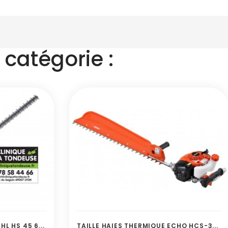
catégorie :
T
AILLE-HAIE THERMIQUE STIHL HS 45 600mm
T
AILLE HAIES THERMIQUE ECHO HCS-3810ES