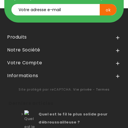
Produits

Notre Société

Votre Compte

Informations

Site protégé par reCAPTCHA.
Vie privée
-
Termes
Derniers articles
Quel est le fil le plus solide pour
débroussailleuse ?