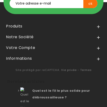
Produits

Notre Société

Votre Compte

Informations

Site protégé par reCAPTCHA.
Vie privée
-
Termes
Derniers articles
Quel est le fil le plus solide pour
débroussailleuse ?