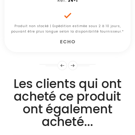
Réf:
34-1

Produit non stocké | Expédition estimée sous 2 à 10 jours,
pouvant être plus longue selon la disponibilité fournisseur.*
ECHO
Les clients qui ont
acheté ce produit
ont également
acheté...