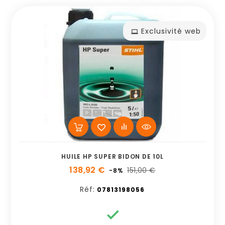
Exclusivité web
HUILE HP SUPER BIDON DE 10L
138,92 €
151,00 €
-8%
Réf:
07813198056
