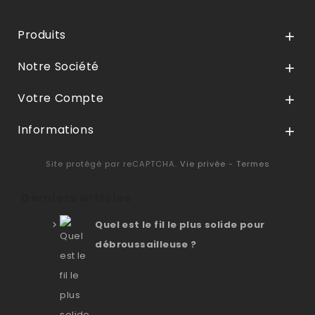
Produits

Notre Société

Votre Compte

Informations

Site protégé par reCAPTCHA.
Vie privée
-
Termes
Derniers articles
Quel est le fil le plus solide pour
débroussailleuse ?