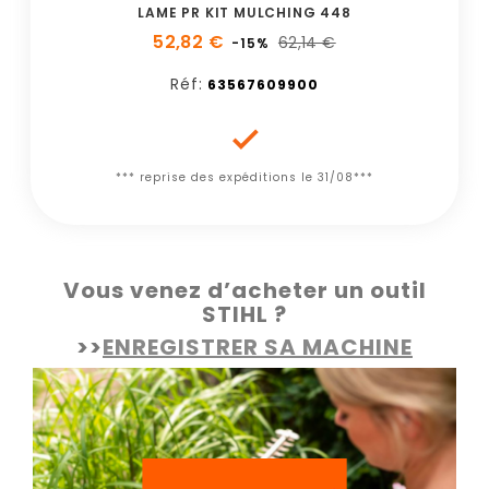
LAME PR KIT MULCHING 448
52,82 €
62,14 €
-15%
Réf:
63567609900

*** reprise des expéditions le 31/08***
Vous venez d’acheter un outil
STIHL ?
>>
ENREGISTRER SA MACHINE