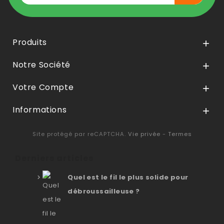
Produits

Notre Société

Votre Compte

Informations

Site protégé par reCAPTCHA.
Vie privée
-
Termes
Derniers articles
Quel est le fil le plus solide pour
débroussailleuse ?