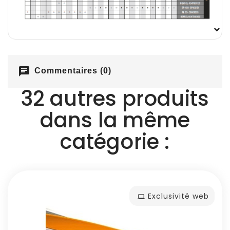
chat
Commentaires (0)
32 autres produits
dans la même
catégorie :
Exclusivité web