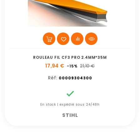
ROULEAU FIL CF3 PRO 2.4MM*35M
17,94 €
21,10 €
-15%
Réf:
00009304300

En stock | expédié sous 24/48h
STIHL