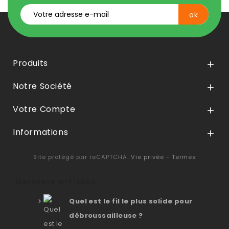
Produits

Notre Société

Votre Compte

Informations

Site protégé par reCAPTCHA.
Vie privée
-
Termes
Derniers articles
Quel est le fil le plus solide pour
débroussailleuse ?