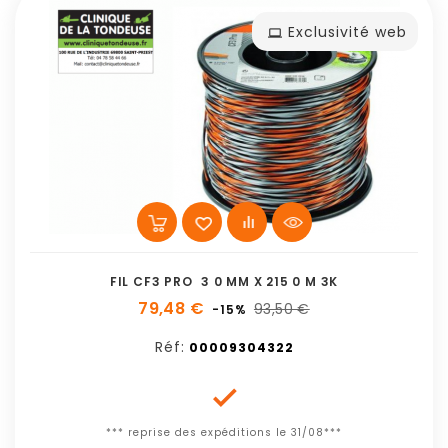
Exclusivité web
FIL CF3 PRO  3 0 MM X 215 0 M 3K
79,48 €
93,50 €
-15%
Réf:
00009304322

*** reprise des expéditions le 31/08***