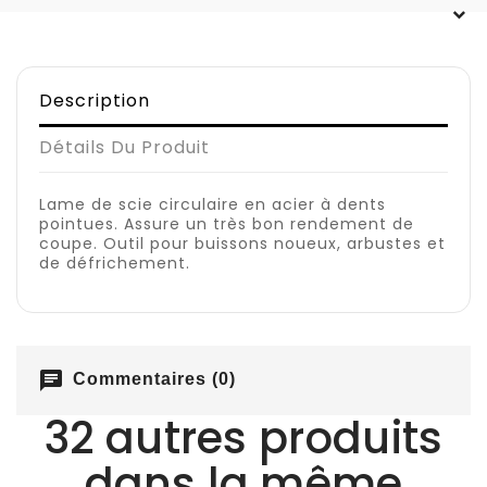
Description
Détails Du Produit
Lame de scie circulaire en acier à dents
pointues. Assure un très bon rendement de
coupe. Outil pour buissons noueux, arbustes et
de défrichement.
chat
Commentaires (0)
32 autres produits
dans la même