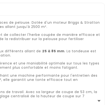
aces de pelouse. Dotée d'un moteur Briggs & Stratton
s allant jusqu'à 2500 m².
et de collecter l'herbe coupée de manière efficace et
a redistribuer sur la pelouse pour fertiliser
ux différents allant de
25 à 85 mm
. La tondeuse est
sation.
rence et une maniabilité optimale sur tous les types
nement plus confortable et moins fatigant.
rchant une machine performante pour l'entretien des
 elle garantit une tonte efficace tout en
ns de travail. Avec sa largeur de coupe de 53 cm, la
lage centralisé de la hauteur de coupe sur 7