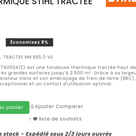
MIQUE STIHL TRACTEE
Économisez 8%
L TRACTEE RM 655.0 VS
63740113412) est une tondeuse thermique tractée haut d
s grandes surfaces jusqu'à 2 500 m². Grâce à sa large
riateur Vario et son embrayage de frein de lame (BBC),
ceptionnel et un confort d'utilisation optimal.
Ajouter Comparer
au panier
liste de souhaits
n stock - Expédié sous 2/3 jours ouvrés