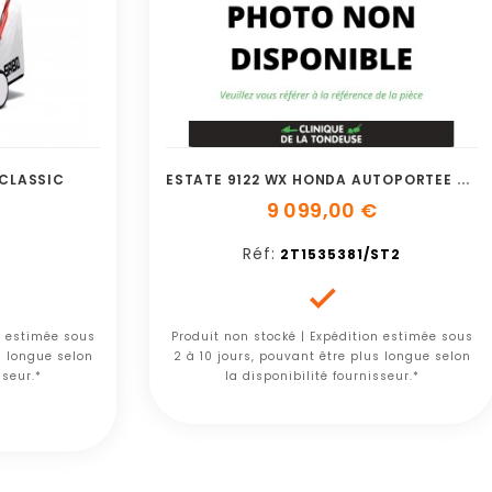
E
STATE 9122 WX HONDA AUTOPORTEE STIGA
CLASSIC
9 099,00 €
Réf:
2T1535381/ST2

n estimée sous
Produit non stocké | Expédition estimée sous
s longue selon
2 à 10 jours, pouvant être plus longue selon
sseur.*
la disponibilité fournisseur.*