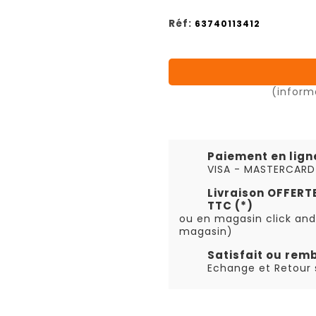
Réf:
63740113412
(inform
Paiement en lign
VISA - MASTERCARD
Livraison OFFER
TTC (*)
ou en magasin click and
magasin)
Satisfait ou rem
Echange et Retour s