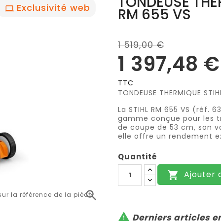
TONDEUSE THER
Exclusivité web
RM 655 VS
1 519,00 €
1 397,48 €
TTC
TONDEUSE THERMIQUE STIH
La STIHL RM 655 VS (réf. 
gamme conçue pour les trè
de coupe de 53 cm, son va
elle offre un rendement ex
Quantité
Ajouter 


r la référence de la pièce

Derniers articles e