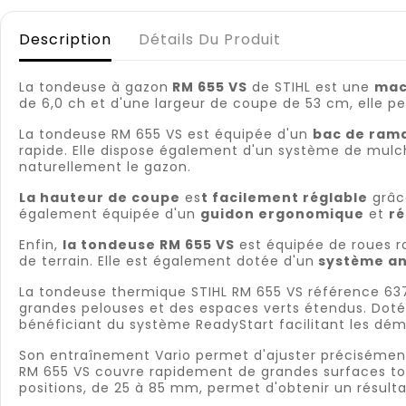
Description
Détails Du Produit
La tondeuse à gazon
RM 655 VS
de STIHL est une
mac
de 6,0 ch et d'une largeur de coupe de 53 cm, elle 
La tondeuse RM 655 VS est équipée d'un
bac de rama
rapide. Elle dispose également d'un système de mulchi
naturellement le gazon.
La hauteur de coupe
es
t facilement réglable
grâce
également équipée d'un
guidon ergonomique
et
ré
Enfin,
la tondeuse RM 655 VS
est équipée de roues ro
de terrain. Elle est également dotée d'un
système an
La tondeuse thermique STIHL RM 655 VS référence 637
grandes pelouses et des espaces verts étendus. Dotée
bénéficiant du système ReadyStart facilitant les dém
Son entraînement Vario permet d'ajuster précisément 
RM 655 VS couvre rapidement de grandes surfaces tou
positions, de 25 à 85 mm, permet d'obtenir un résul