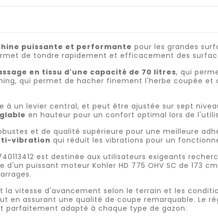
hine puissante et performante
pour les grandes surf
permet de tondre rapidement et efficacement des surface
ssage en tissu d'une capacité de 70 litres
, qui perm
ng, qui permet de hacher finement l'herbe coupée et de l
 à un levier central, et peut être ajustée sur sept nivea
glable
en hauteur pour un confort optimal lors de l'utili
bustes et de qualité supérieure pour une meilleure adhé
ti-vibration
qui réduit les vibrations pour un fonction
40113412 est destinée aux utilisateurs exigeants reche
 d'un puissant moteur Kohler HD 775 OHV SC de 173 cm³,
arrages.
la vitesse d'avancement selon le terrain et les conditio
t en assurant une qualité de coupe remarquable. Le rég
tat parfaitement adapté à chaque type de gazon.