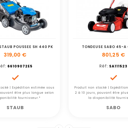
STAUB POUSSEE SH 440 PK
TONDEUSE SABO 45-A 
319,00 €
801,25 €
éf:
Réf:
66109072E5
SA111523


tocké | Expédition estimée sous
Produit non stocké | Expéditio
 pouvant être plus longue selon
2 à 10 jours, pouvant être plu
ponibilité fournisseur.*
la disponibilité fourni
STAUB
SABO