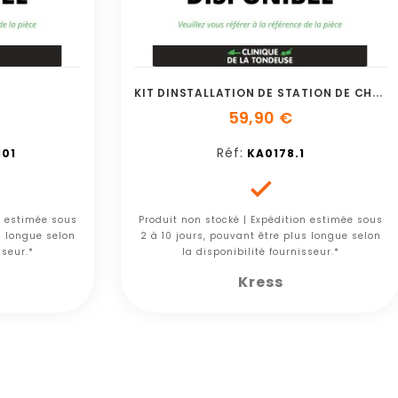
K
IT DINSTALLATION DE STATION DE CHARGE
59,90 €
Réf:
01
KA0178.1

n estimée sous
Produit non stocké | Expédition estimée sous
s longue selon
2 à 10 jours, pouvant être plus longue selon
sseur.*
la disponibilité fournisseur.*
Kress