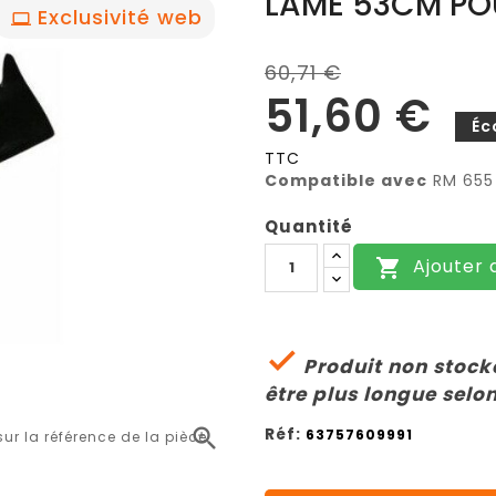
LAME 53CM PO
Exclusivité web
60,71 €
51,60 €
Éc
TTC
Compatible avec
RM 655
Quantité
Ajouter 


Produit non stocké
être plus longue selon
Réf:

63757609991
r la référence de la pièce