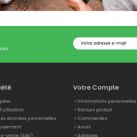
ales
iété
Votre Compte
gales
Informations personnelles
'utilisation
Retours produit
des données personnelles
Commandes
t paiement
Avoirs
ès-vente (SAV)
Adresses