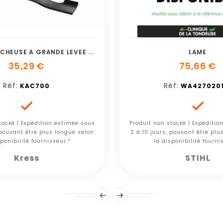
L
AME DE FAUCHEUSE A GRANDE LEVEE DE 53 C
LAME
35,29 €
75,66 €
Réf:
Réf:
KAC700
WA4270201


tocké | Expédition estimée sous
Produit non stocké | Expéditio
 pouvant être plus longue selon
2 à 10 jours, pouvant être plu
ponibilité fournisseur.*
la disponibilité fourni
Kress
STIHL