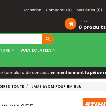
Connexion
Comparer (
0
)
Mes listes (
0
)
Panier:
0
produits

LTURE
VUES ECLATEES
ormulaire de contact
,
en mentionnant la pièce reche
OIRES TONTE
LAME 53CM POUR RM 655