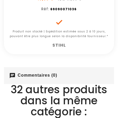
Réf:
69090071036

Produit non stocké | Expédition estimée sous 2 à 10 jours,
pouvant être plus longue selon la disponibilité fournisseur.*
STIHL
chat
Commentaires (0)
32 autres produits
dans la même
catégorie :