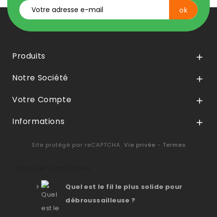
Produits

Notre Société

Votre Compte

Informations

Site protégé par reCAPTCHA.
Vie privée
-
Termes
Derniers articles
Quel est le fil le plus solide pour
débroussailleuse ?