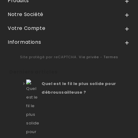
Produits

Notre Société

Votre Compte

Informations

Site protégé par reCAPTCHA.
Vie privée
-
Termes
Derniers articles
Quel est le fil le plus solide pour
débroussailleuse ?