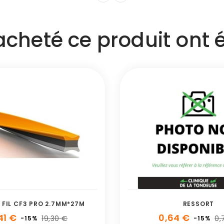
 acheté ce produit ont
 FIL CF3 PRO 2.7MM*27M
RESSORT
41 €
0,64 €
19,30 €
0,
-15%
-15%