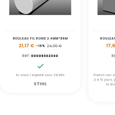
ROULEAU FIL ROND 2.4MM*86M
ROULEAU
21,17 €
17,
24,90 €
-15%
Réf:
R
00009302340

En stock | expédié sous 24/48h
Produit non s
2 à 10 jours,
STIHL
la dis