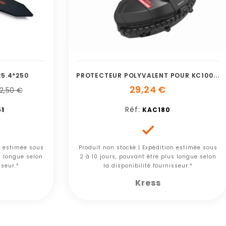
P
ROTECTEUR POLYVALENT POUR KC100/KC120/K
25.4*250
29,24 €
2,50 €
Réf:
51
KAC180

n estimée sous
Produit non stocké | Expédition estimée sous
s longue selon
2 à 10 jours, pouvant être plus longue selon
sseur.*
la disponibilité fournisseur.*
Kress