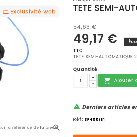
TETE SEMI-AUT
Exclusivité web
54,63 €
49,17 €
Éc
TTC
TETE SEMI-AUTOMATIQUE 2 
Quantité
Ajouter 


Derniers articles e
Réf:
SF400/E1

r la référence de la pièce