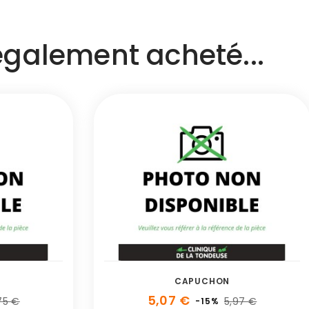
 également acheté...
CAPUCHON
5,07 €
75 €
5,97 €
-15%