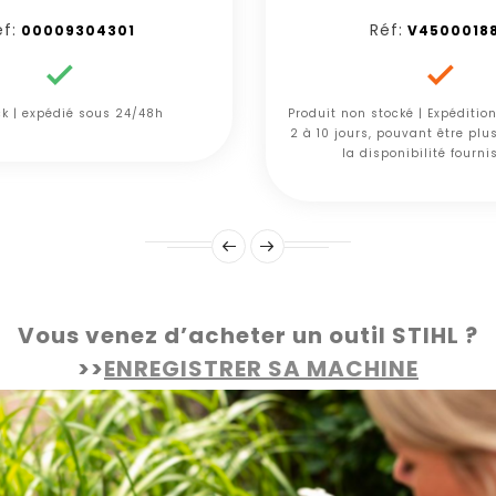
f:
Réf:
00009304301
V4500018


ck | expédié sous 24/48h
Produit non stocké | Expéditio
2 à 10 jours, pouvant être plu
la disponibilité fourni
Vous venez d’acheter un outil STIHL ?
>>
ENREGISTRER SA MACHINE