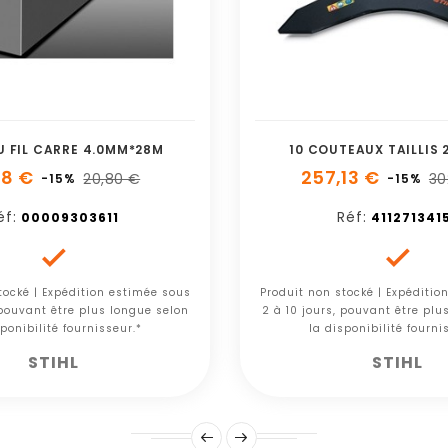
 FIL CARRE 4.0MM*28M
10 COUTEAUX TAILLIS 
68 €
257,13 €
20,80 €
30
-15%
-15%
éf:
Réf:
00009303611
411271341


tocké | Expédition estimée sous
Produit non stocké | Expéditio
 pouvant être plus longue selon
2 à 10 jours, pouvant être plu
ponibilité fournisseur.*
la disponibilité fourni
STIHL
STIHL