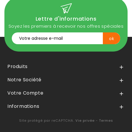
Lettre d'informations
Soyez les premiers à recevoir nos offres spéciales
Produits

Notre Société

Votre Compte

Informations

Site protégé par reCAPTCHA.
Vie privée
-
Termes