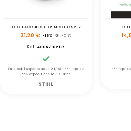
TETE FAUCHEUSE TRIMCUT C 52-2
OUT
31,20 €
14,
36,70 €
-15%
Réf:
40057102117

En stock | expédié sous 24/48h *** reprise
*** repris
des expéditions le 31/08***
STIHL