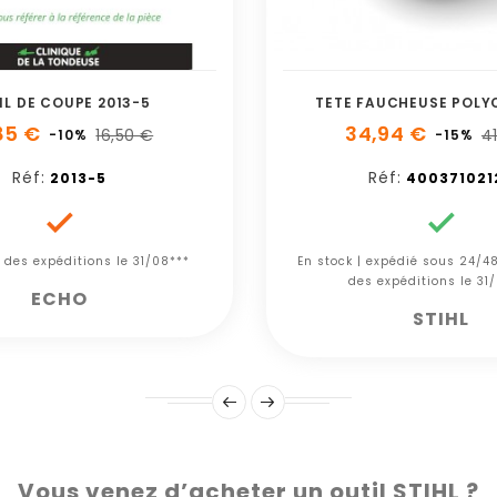
IL DE COUPE 2013-5
TETE FAUCHEUSE POLY
85 €
34,94 €
16,50 €
41
-10%
-15%
Réf:
Réf:
2013-5
400371021


e des expéditions le 31/08***
En stock | expédié sous 24/48
des expéditions le 31
ECHO
STIHL
Vous venez d’acheter un outil STIHL ?