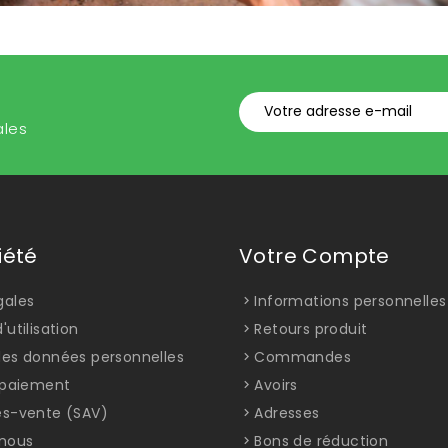
ales
iété
Votre Compte
gales
Informations personnelles
'utilisation
Retours produit
des données personnelles
Commandes
t paiement
Avoirs
ès-vente (SAV)
Adresses
nous
Bons de réduction