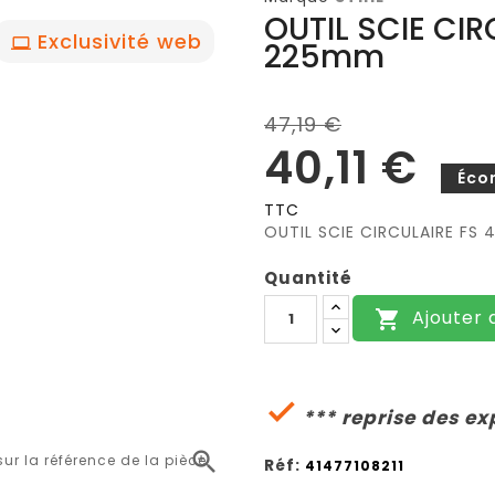
OUTIL SCIE CIR
Exclusivité web
225mm
47,19 €
40,11 €
Éco
TTC
OUTIL SCIE CIRCULAIRE FS 
Quantité
Ajouter 


*** reprise des ex

r la référence de la pièce
Réf:
41477108211