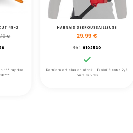
CUT 48-2
HARNAIS DEBROUSSAILLEUSE
29,99 €
,10 €
Réf:
26
9102530

h *** reprise
Derniers articles en stock - Expédié sous 2/3
/08***
jours ouvrés