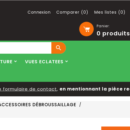
Connexion
Comparer (
0
)
Mes listes (
0
)
Panier:
0
produits

LTURE
VUES ECLATEES
ormulaire de contact
,
en mentionnant la pièce reche
ACCESSOIRES DÉBROUSSAILLAGE