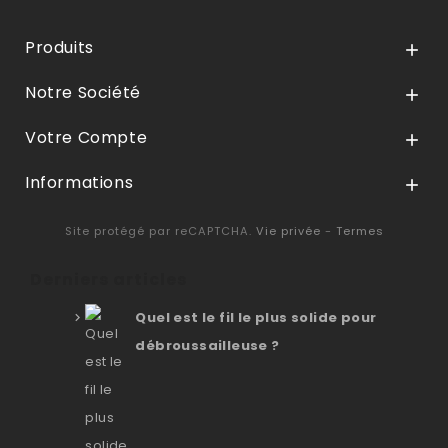
Produits

Notre Société

Votre Compte

Informations

Site protégé par reCAPTCHA.
Vie privée
-
Termes
Derniers articles
Quel est le fil le plus solide pour
débroussailleuse ?