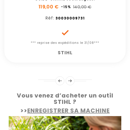
119,00 €
140,00 €
-15%
Réf:
30030009731

*** reprise des expéditions le 31/08***
STIHL
Vous venez d’acheter un outil
STIHL ?
>>
ENREGISTRER SA MACHINE