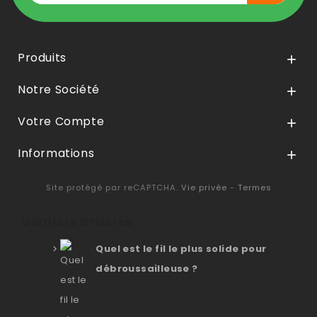
Produits

Notre Société

Votre Compte

Informations

Site protégé par reCAPTCHA.
Vie privée
-
Termes
Derniers articles
Quel est le fil le plus solide pour
débroussailleuse ?