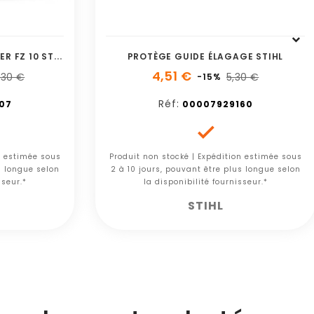
C
ROCHET TIRE-BOIS EN ACIER FZ 10 STIHL
PROTÈGE GUIDE ÉLAGAGE STIHL
4,51 €
,30 €
5,30 €
-15%
Réf:
07
00007929160

n estimée sous
Produit non stocké | Expédition estimée sous
s longue selon
2 à 10 jours, pouvant être plus longue selon
sseur.*
la disponibilité fournisseur.*
STIHL