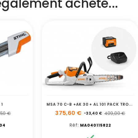
 également acheté...
M
SA 70 C-B +AK 30 + AL 101 PACK TRONCONNEUSE BATTERIE CHARGEUR
 1
375,60 €
,50 €
409,00 €
-33,40 €
Réf:
04
MA040115822
