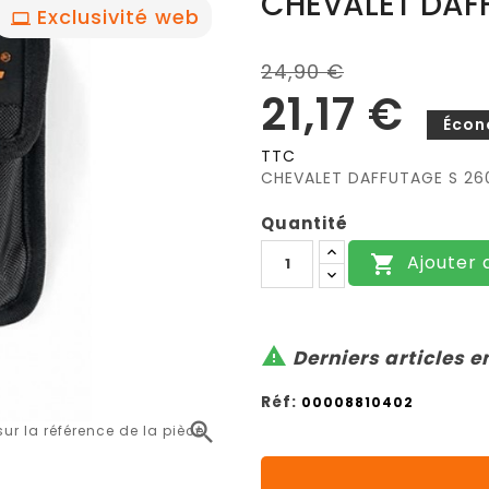
CHEVALET DAFF
Exclusivité web
24,90 €
21,17 €
Écon
TTC
CHEVALET DAFFUTAGE S 26
Quantité
Ajouter 


Derniers articles e
Réf:
00008810402

r la référence de la pièce