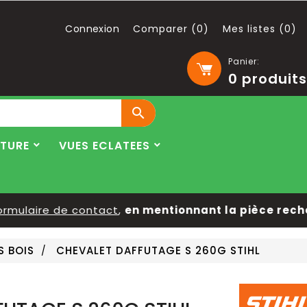
Connexion
Comparer (
0
)
Mes listes (
0
)
Panier:
0
produits

LTURE
VUES ECLATEES
mulaire de contact
,
en mentionnant la pièce recherc
S BOIS
CHEVALET DAFFUTAGE S 260G STIHL