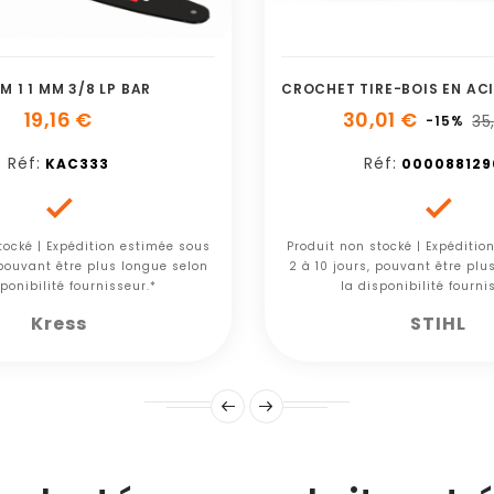
M 1 1 MM 3/8 LP BAR
19,16 €
30,01 €
35
-15%
Réf:
Réf:
KAC333
000088129


tocké | Expédition estimée sous
Produit non stocké | Expéditio
 pouvant être plus longue selon
2 à 10 jours, pouvant être plu
ponibilité fournisseur.*
la disponibilité fourni
Kress
STIHL