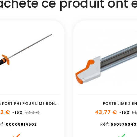
 acheté ce produit ont
M
ANCHE CONFORT FH1 POUR LIME RONDE STIHL
PORTE LIME 2 EN
12 €
43,77 €
7,20 €
51
-15%
-15%
f:
Réf:
00008814502
560575043

