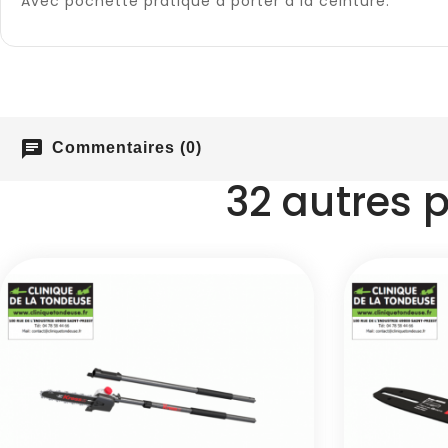
Avec pochette pratique à porter à la ceinture.
chat
Commentaires (0)
32 autres 