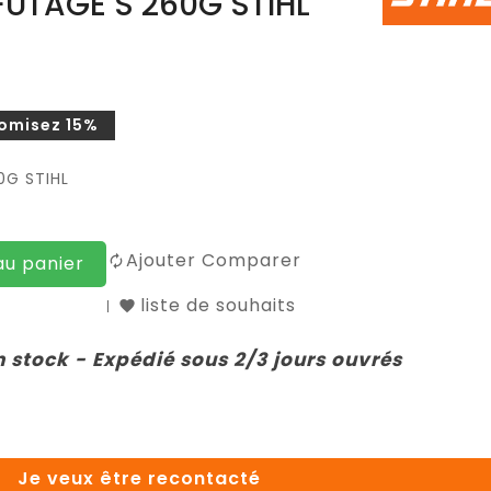
UTAGE S 260G STIHL
omisez 15%
0G STIHL
Ajouter Comparer
au panier
liste de souhaits
n stock - Expédié sous 2/3 jours ouvrés
Je veux être recontacté