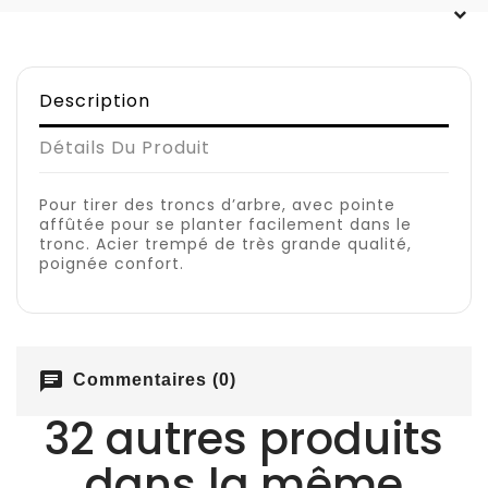
Description
Détails Du Produit
Pour tirer des troncs d’arbre, avec pointe
affûtée pour se planter facilement dans le
tronc. Acier trempé de très grande qualité,
poignée confort.
chat
Commentaires (0)
32 autres produits
dans la même