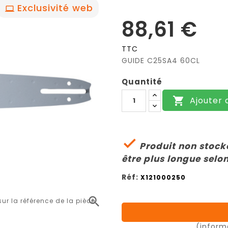
Exclusivité web
88,61 €
TTC
GUIDE C25SA4 60CL
Quantité
Ajouter 


Produit non stocké
être plus longue selon
Réf:
X121000250

r la référence de la pièce
(inform