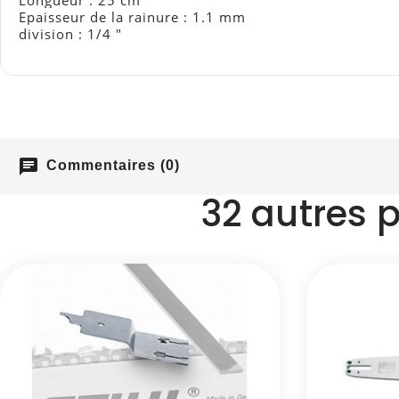
Longueur : 25 cm
Epaisseur de la rainure : 1.1 mm
division :
1/4 "
chat
Commentaires (0)
32 autres 