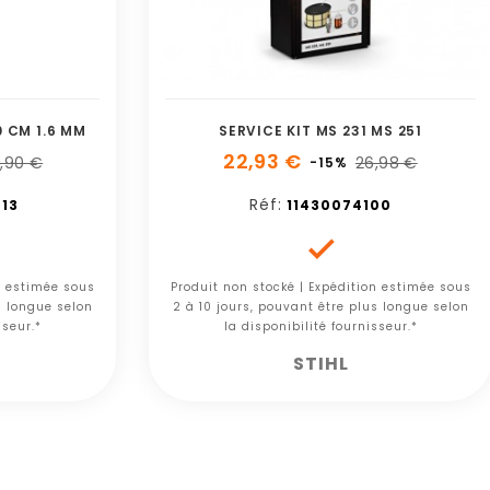
 CM 1.6 MM
SERVICE KIT MS 231 MS 251
22,93 €
,90 €
26,98 €
-15%
Réf:
13
11430074100

n estimée sous
Produit non stocké | Expédition estimée sous
s longue selon
2 à 10 jours, pouvant être plus longue selon
sseur.*
la disponibilité fournisseur.*
STIHL