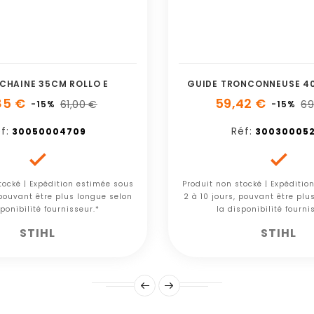
CHAINE 35CM ROLLO E
GUIDE TRONCONNEUSE 40
85 €
59,42 €
61,00 €
69
-15%
-15%
f:
Réf:
30050004709
300300052


tocké | Expédition estimée sous
Produit non stocké | Expéditio
 pouvant être plus longue selon
2 à 10 jours, pouvant être plu
ponibilité fournisseur.*
la disponibilité fourni
STIHL
STIHL