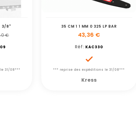
 3/8"
35 CM 1 1 MM 0 325 LP BAR
43,36 €
40 €
Réf:
09
KAC330

 le 31/08***
*** reprise des expéditions le 31/08***
Kress