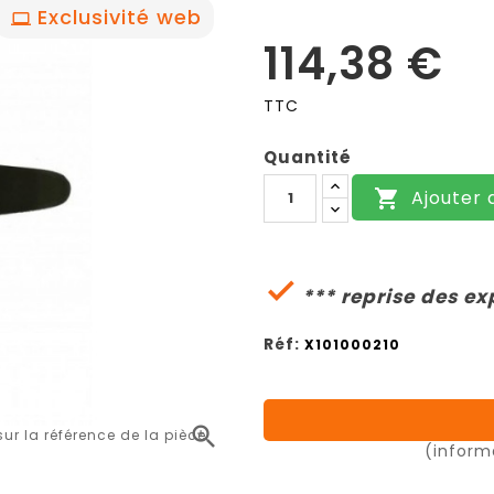
Exclusivité web
114,38 €
TTC
Quantité
Ajouter 


*** reprise des ex
Réf:
X101000210

r la référence de la pièce
(inform