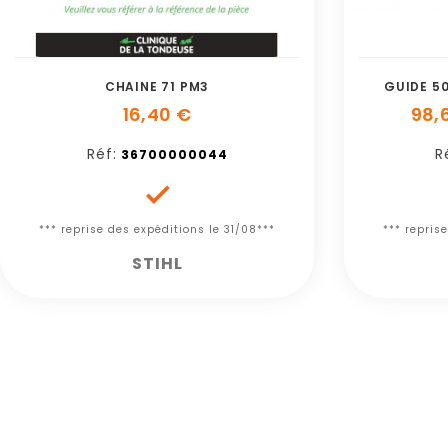
CHAINE 71 PM3
GUIDE 50
16,40 €
98,
Réf:
R
36700000044

*** reprise des expéditions le 31/08***
*** repris
STIHL