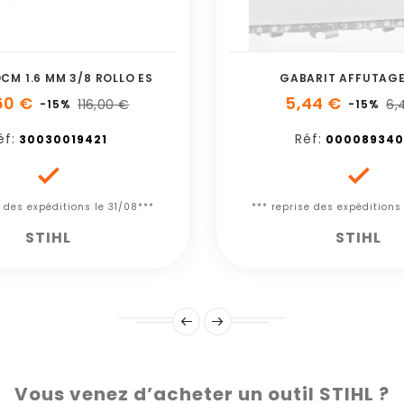
CM 1.6 MM 3/8 ROLLO ES
GABARIT AFFUTAGE
60 €
5,44 €
116,00 €
6,
-15%
-15%
éf:
Réf:
30030019421
000089340


e des expéditions le 31/08***
*** reprise des expéditions
STIHL
STIHL
Vous venez d’acheter un outil STIHL ?