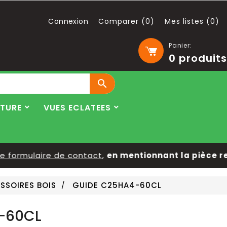
Connexion
Comparer (
0
)
Mes listes (
0
)
Panier:
0
produits

LTURE
VUES ECLATEES
ormulaire de contact
,
en mentionnant la pièce reche
SSOIRES BOIS
GUIDE C25HA4-60CL
-60CL