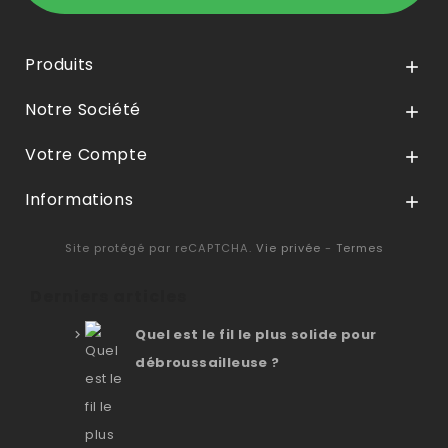
Produits

Notre Société

Votre Compte

Informations

Site protégé par reCAPTCHA.
Vie privée
-
Termes
Derniers articles
Quel est le fil le plus solide pour
débroussailleuse ?