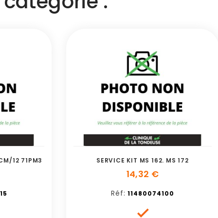
catégorie :
CM/12 71PM3
SERVICE KIT MS 162. MS 172
14,32 €
Réf:
15
11480074100
