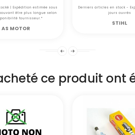
tocké | Expédition estimée sous
Derniers articles en stock - E
 pouvant être plus longue selon
jours ouvrés
ponibilité fournisseur.*
STIHL
AS MOTOR
 acheté ce produit ont