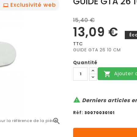
GUIDE GTA 26 
Exclusivité web
15,40 €
13,09 €
Éc
TTC
GUIDE GTA 26 10 CM
Quantité
Ajouter 


Derniers articles e
Réf:
30070030101

r la référence de la pièce