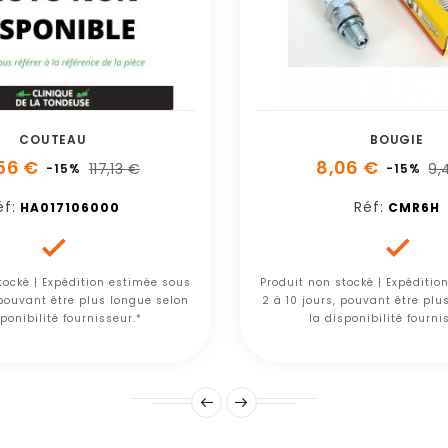
COUTEAU
BOUGIE
56 €
8,06 €
117,13 €
9,
-15%
-15%
éf:
Réf:
HA017106000
CMR6H


tocké | Expédition estimée sous
Produit non stocké | Expéditio
 pouvant être plus longue selon
2 à 10 jours, pouvant être plu
ponibilité fournisseur.*
la disponibilité fourni