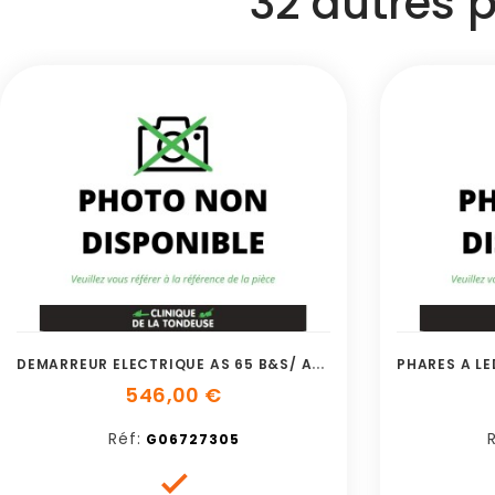
32 autres 
D
EMARREUR ELECTRIQUE AS 65 B&S/ AS 73/ A
546,00 €
Réf:
G06727305
