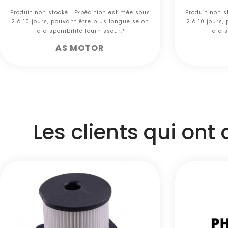
Produit non stocké | Expédition estimée sous
Produit non s
2 à 10 jours, pouvant être plus longue selon
2 à 10 jours,
la disponibilité fournisseur.*
la dis
AS MOTOR
Les clients qui ont