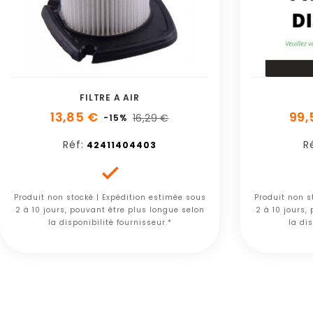
FILTRE A AIR
13,85 €
99,
16,29 €
-15%
Réf:
R
42411404403

Produit non stocké | Expédition estimée sous
Produit non s
2 à 10 jours, pouvant être plus longue selon
2 à 10 jours,
la disponibilité fournisseur.*
la dis