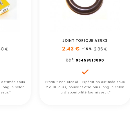
JOINT TORIQUE A35X3
2,43 €
48 €
2,86 €
-15%
Réf:
96459513890

n estimée sous
Produit non stocké | Expédition estimée sous
s longue selon
2 à 10 jours, pouvant être plus longue selon
sseur.*
la disponibilité fournisseur.*