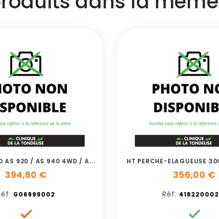
produits dans la même 
P
HARES A LED AS 920 / AS 940 4WD / AS 94
HT PERCHE-ELAGUEUSE 30
394,80 €
356,00 €
Réf:
Réf:
G06999002
418220002

