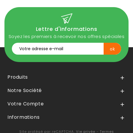
Lettre d'informations
Soyez les premiers à recevoir nos offres spéciales
Produits

Notre Société

Votre Compte

Informations

Site protégé par reCAPTCHA.
Vie privée
-
Termes