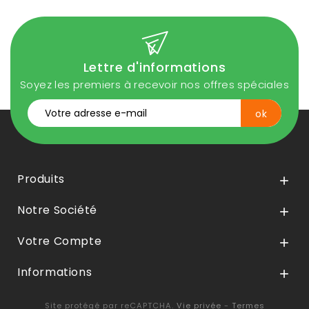
Lettre d'informations
Soyez les premiers à recevoir nos offres spéciales
Produits

Notre Société

Votre Compte

Informations

Site protégé par reCAPTCHA.
Vie privée
-
Termes