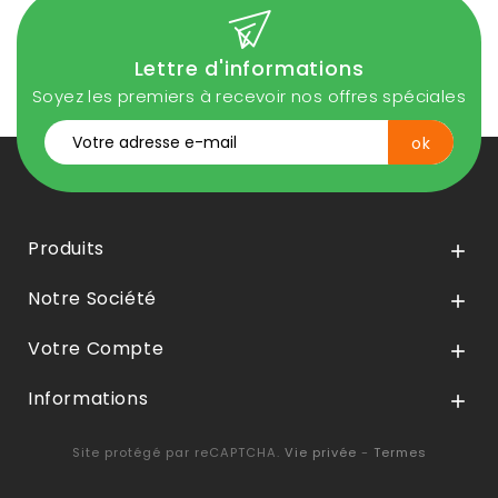
Lettre d'informations
Soyez les premiers à recevoir nos offres spéciales
Produits

Notre Société

Votre Compte

Informations

Site protégé par reCAPTCHA.
Vie privée
-
Termes