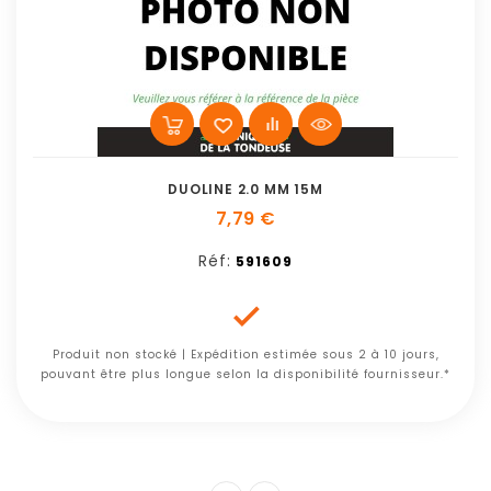
DUOLINE 2.0 MM 15M
7,79 €
Réf:
591609

Produit non stocké | Expédition estimée sous 2 à 10 jours,
pouvant être plus longue selon la disponibilité fournisseur.*