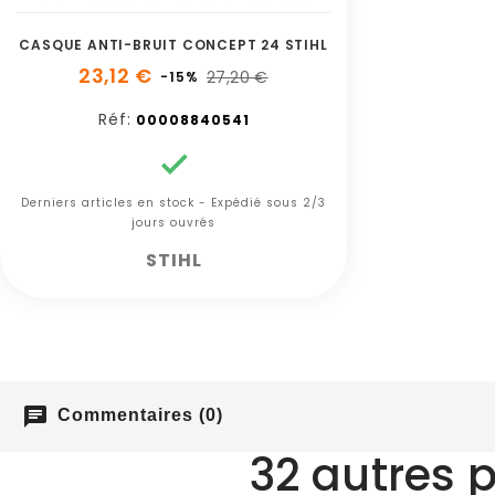
CASQUE ANTI-BRUIT CONCEPT 24 STIHL
23,12 €
27,20 €
-15%
Réf:
00008840541

Derniers articles en stock - Expédié sous 2/3
jours ouvrés
STIHL
chat
Commentaires (0)
32 autres 