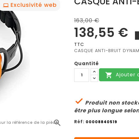
CASQUE ANTI-B
Exclusivité web
163,00 €
138,55 €
TTC
CASQUE ANTI-BRUIT DYNAMI
Quantité
Ajouter 


Produit non stocké
être plus longue selon
Réf:

00008840519
r la référence de la pièce