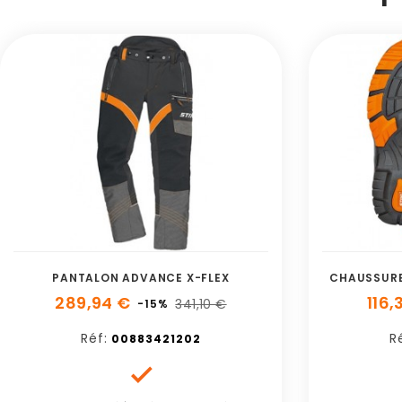
PANTALON ADVANCE X-FLEX
CHAUSSURE
289,94 €
116,
341,10 €
-15%
Réf:
R
00883421202
