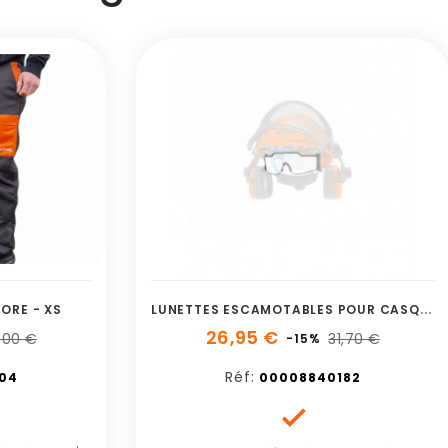
L
UNETTES ESCAMOTABLES POUR CASQUE DYNAMIC X-ERGO
ORE - XS
26,95 €
9,00 €
31,70 €
-15%
Réf:
04
00008840182
