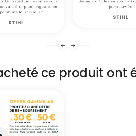
tocké | Expédition estimée sous
Derniers articles en stock - E
 pouvant être plus longue selon
jours ouvrés
ponibilité fournisseur.*
STIHL
STIHL
 acheté ce produit ont