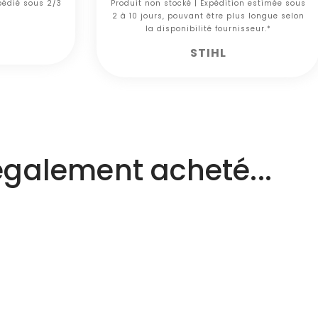
xpédié sous 2/3
Produit non stocké | Expédition estimée sous
2 à 10 jours, pouvant être plus longue selon
la disponibilité fournisseur.*
STIHL
 également acheté...