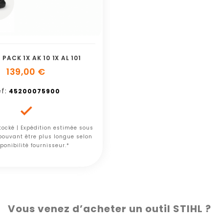
PACK 1X AK 10 1X AL 101
139,00 €
f:
45200075900

tocké | Expédition estimée sous
 pouvant être plus longue selon
ponibilité fournisseur.*
Vous venez d’acheter un outil STIHL ?