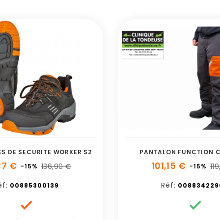
S DE SECURITE WORKER S2
PANTALON FUNCTION C
37 €
101,15 €
136,90 €
11
-15%
-15%
éf:
Réf:
00885300139
008834229

