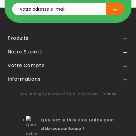
Produits

Notre Société

Votre Compte

Informations

Site protégé par reCAPTCHA.
Vie privée
-
Termes
Derniers articles
Quel est le fil le plus solide pour
débroussailleuse ?