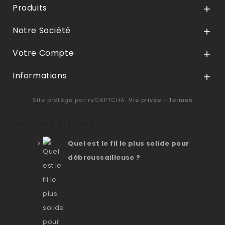
Produits

Notre Société

Votre Compte

Informations

Site protégé par reCAPTCHA.
Vie privée
-
Termes
Derniers articles
Quel est le fil le plus solide pour
débroussailleuse ?