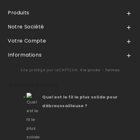
Produits

Notre Société

Votre Compte

Informations

Site protégé par reCAPTCHA.
Vie privée
-
Termes
Derniers articles
Quel est le fil le plus solide pour
débroussailleuse ?