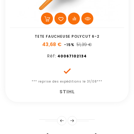
TETE FAUCHEUSE POLYCUT 6-2
43,68 €
51,39 €
-15%
Réf:
40067102134

*** reprise des expéditions le 31/08***
STIHL