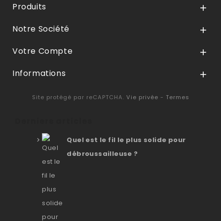
Produits

Notre Société

Votre Compte

Informations

Site protégé par reCAPTCHA.
Vie privée
-
Termes
Derniers articles
Quel est le fil le plus solide pour
débroussailleuse ?