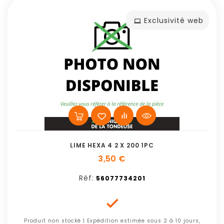
Exclusivité web
LIME HEXA 4 2 X 200 1PC
3,50 €
Réf:
56077734201

Produit non stocké | Expédition estimée sous 2 à 10 jours,