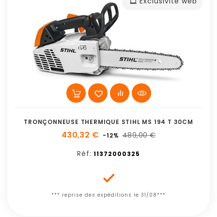
Exclusivité web
TRONÇONNEUSE THERMIQUE STIHL MS 194 T 30CM
430,32 €
489,00 €
-12%
Réf:
11372000325

*** reprise des expéditions le 31/08***