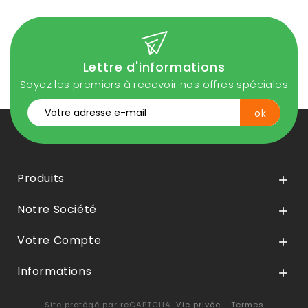
Lettre d'informations
Soyez les premiers à recevoir nos offres spéciales
Produits

Notre Société

Votre Compte

Informations

Site protégé par reCAPTCHA.
Vie privée
-
Termes