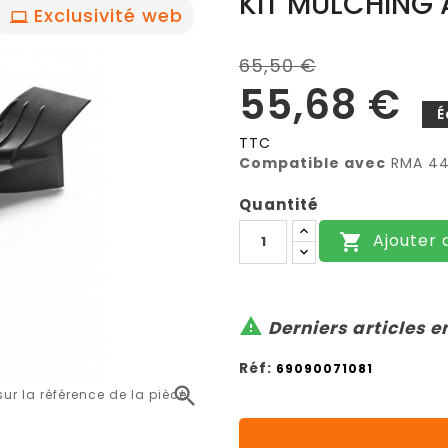
KIT MULCHING
Exclusivité web
65,50 €
55,68 €
É
TTC
Compatible avec
RMA 443
Quantité
Ajouter 


Derniers articles e
Réf:
69090071081

r la référence de la pièce