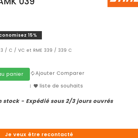
 AMK 039
conomisez 15%
 / C / VC et RME 339 / 339 C
Ajouter Comparer
au panier
liste de souhaits
n stock - Expédié sous 2/3 jours ouvrés
Je veux être recontacté