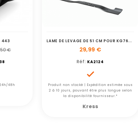
L
AME DE LEVAGE DE 51 CM POUR KG760E.9
 443
29,99 €
,50 €
Réf:
38
KA2124

 24h/48h
Produit non stocké | Expédition estimée sous
2 à 10 jours, pouvant être plus longue selon
la disponibilité fournisseur.*
Kress