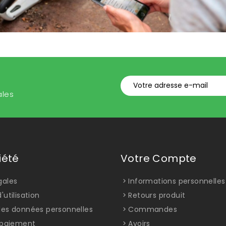
ales
iété
Votre Compte
gales
Informations personnelles
'utilisation
Retours produit
des données personnelles
Commandes
t paiement
Avoirs