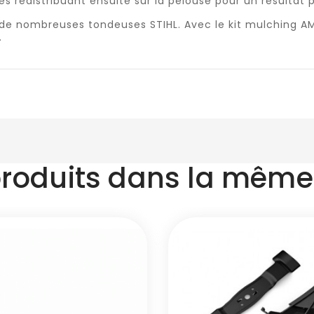
es redistribuant ensuite sur la pelouse pour un résultat p
ent à de nombreuses tondeuses STIHL. Avec le kit mulching
.
produits dans la même 