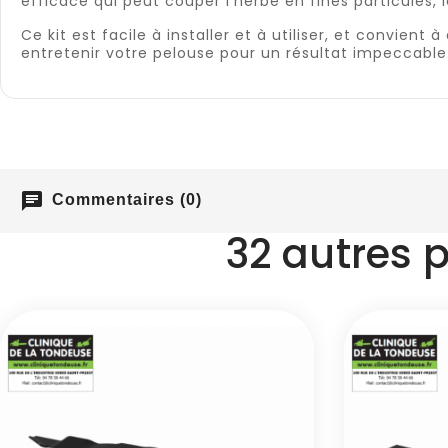
efficace qui peut couper l'herbe en fines particules, l
Ce kit est facile à installer et à utiliser, et convi
entretenir votre pelouse pour un résultat impeccable
chat
Commentaires (0)
32 autres 