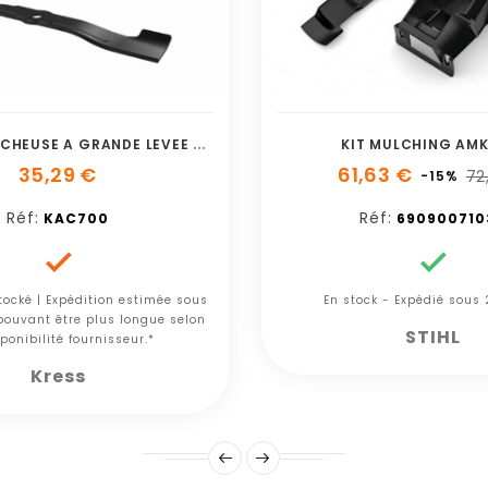
L
AME DE FAUCHEUSE A GRANDE LEVEE DE 53 C
KIT MULCHING AMK
35,29 €
61,63 €
72
-15%
Réf:
Réf:
KAC700
690900710


tocké | Expédition estimée sous
En stock - Expédié sous
 pouvant être plus longue selon
STIHL
ponibilité fournisseur.*
Kress