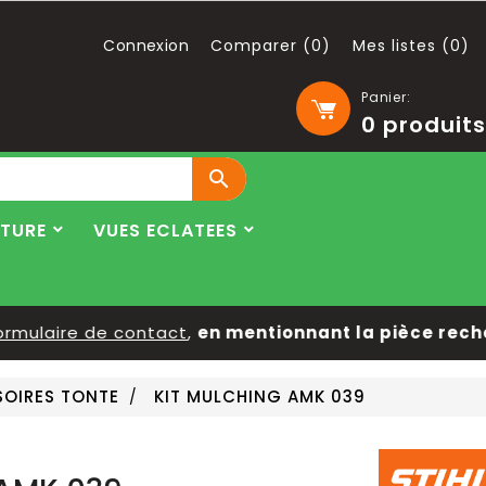
Connexion
Comparer (
0
)
Mes listes (
0
)
Panier:
0
produits

LTURE
VUES ECLATEES
mulaire de contact
,
en mentionnant la pièce recherc
OIRES TONTE
KIT MULCHING AMK 039