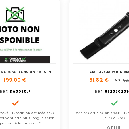
1
0 PIECES DE KA0060 DANS UN PRESENTOIR D
LAME 37CM POUR RM
199,00 €
51,82 €
60
-15%
Réf:
Réf:
KA0060.P
632070201


tocké | Expédition estimée sous
Derniers articles en stock - E
 pouvant être plus longue selon
jours ouvrés
ponibilité fournisseur.*
STIHL