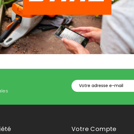
ales
iété
Votre Compte