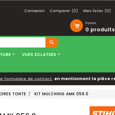
Connexion
Comparer (
0
)
Mes listes (
0
)
Panier:
0
produits

LTURE
VUES ECLATEES
ormulaire de contact
,
en mentionnant la pièce rech
OIRES TONTE
KIT MULCHING AMK 056.0