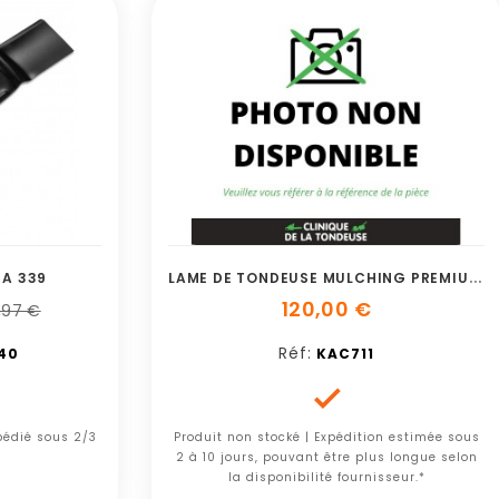
L
AME DE TONDEUSE MULCHING PREMIUM DE 47
A 339
120,00 €
,97 €
Réf:
40
KAC711

xpédié sous 2/3
Produit non stocké | Expédition estimée sous
2 à 10 jours, pouvant être plus longue selon
la disponibilité fournisseur.*