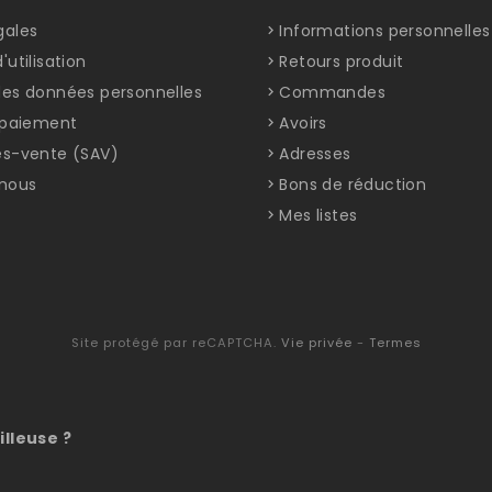
gales
Informations personnelles
'utilisation
Retours produit
des données personnelles
Commandes
t paiement
Avoirs
ès-vente (SAV)
Adresses
nous
Bons de réduction
Mes listes
Site protégé par reCAPTCHA.
Vie privée
-
Termes
illeuse ?