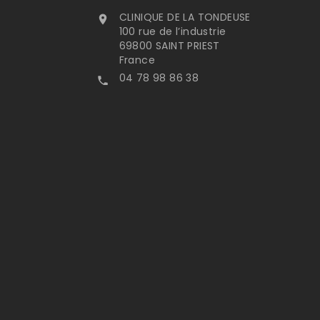
CLINIQUE DE LA TONDEUSE

100 rue de l’industrie
69800 SAINT PRIEST
France
04 78 98 86 38
