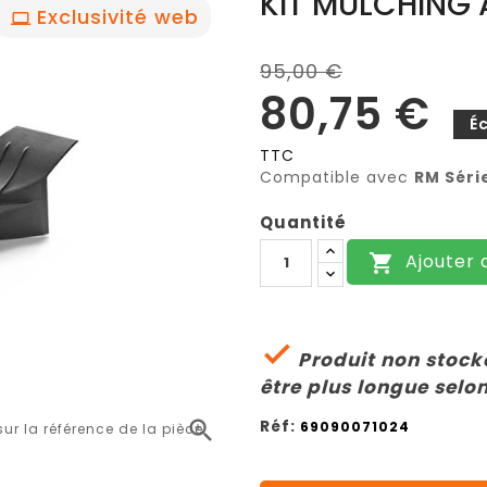
KIT MULCHING 
Exclusivité web
95,00 €
80,75 €
É
TTC
Compatible avec
RM Séri
Quantité
Ajouter 


Produit non stocké
être plus longue selon
Réf:

69090071024
r la référence de la pièce