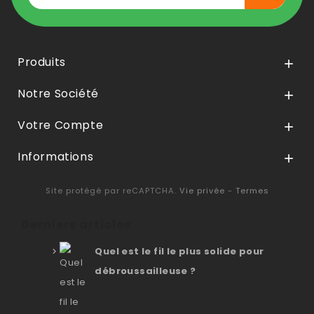
Produits

Notre Société

Votre Compte

Informations

Site protégé par reCAPTCHA.
Vie privée
-
Termes
Derniers articles
Quel est le fil le plus solide pour
débroussailleuse ?