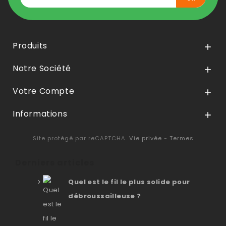
Produits

Notre Société

Votre Compte

Informations

Site protégé par reCAPTCHA.
Vie privée
-
Termes
Derniers articles
Quel est le fil le plus solide pour
débroussailleuse ?