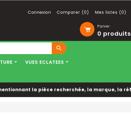
Connexion
Comparer (
0
)
Mes listes (
0
)
Panier:
0
produits

LTURE
VUES ECLATEES
tionnant la pièce recherchée, la marque, la réfé