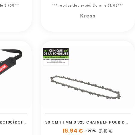
le 31/08***
*** reprise des expéditions le 31/08***
Kress
B
ANDOULIERE SIMPLE POUR KC100/KC110/KC12
3
0 CM 1 1 MM 0 325 CHAINE LP POUR KC320
16,94 €
21,18 €
-20%