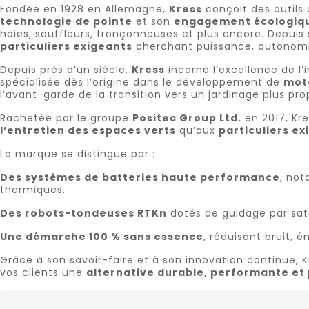
Fondée en 1928 en Allemagne,
Kress
conçoit des outils
technologie de pointe
et son
engagement écologiq
haies, souffleurs, tronçonneuses et plus encore. Depuis
particuliers exigeants
cherchant puissance, autonomie
Depuis près d’un siècle,
Kress
incarne l’excellence de l’
spécialisée dès l’origine dans le développement de
mot
l’avant-garde de la transition vers un jardinage plus prop
Rachetée par le groupe
Positec Group Ltd.
en 2017, Kr
l’entretien des espaces verts
qu’aux
particuliers ex
La marque se distingue par :
Des systèmes de batteries haute performance
, no
thermiques.
Des robots-tondeuses RTKn
dotés de guidage par sate
Une démarche 100 % sans essence
, réduisant bruit, 
Grâce à son savoir-faire et à son innovation continue, 
vos clients une
alternative durable, performante et