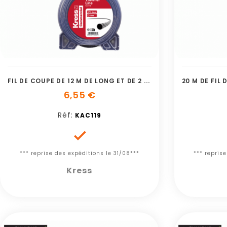
F
IL DE COUPE DE 12 M DE LONG ET DE 2 7 M
6,55 €
Réf:
KAC119

*** reprise des expéditions le 31/08***
*** repris
Kress