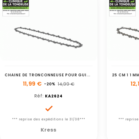
C
HAINE DE TRONCONNEUSE POUR GUIDE DE 35
25 CM 1 1 M
11,99 €
12,
14,99 €
-20%
Réf:
KA2624

*** reprise des expéditions le 31/08***
*** repris
Kress