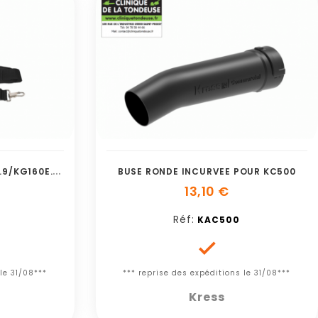
B
ANDOULIERE POUR KG154E.9/KG160E.9/KG161
BUSE RONDE INCURVEE POUR KC500
13,10 €
Réf:
KAC500

le 31/08***
*** reprise des expéditions le 31/08***
Kress