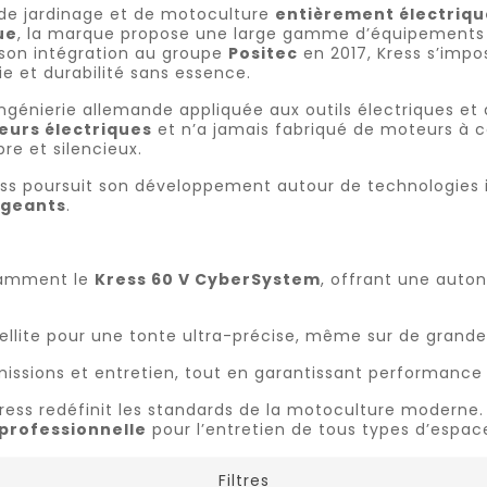
 de jardinage et de motoculture
entièrement électriqu
ue
, la marque propose une large gamme d’équipements à 
 son intégration au groupe
Positec
en 2017, Kress s’imp
 et durabilité sans essence.
ingénierie allemande appliquée aux outils électriques e
eurs électriques
et n’a jamais fabriqué de moteurs à c
re et silencieux.
ess poursuit son développement autour de technologies 
igeants
.
tamment le
Kress 60 V CyberSystem
, offrant une auto
llite pour une tonte ultra-précise, même sur de grande
émissions et entretien, tout en garantissant performance e
Kress redéfinit les standards de la motoculture moderne.
 professionnelle
pour l’entretien de tous types d’espace
Filtres