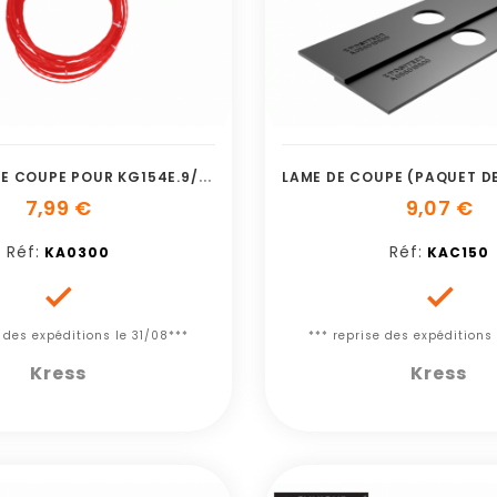
2
0 M DE FIL DE COUPE POUR KG154E.9/KG160
7,99 €
9,07 €
Réf:
Réf:
KA0300
KAC150


e des expéditions le 31/08***
*** reprise des expéditions 
Kress
Kress