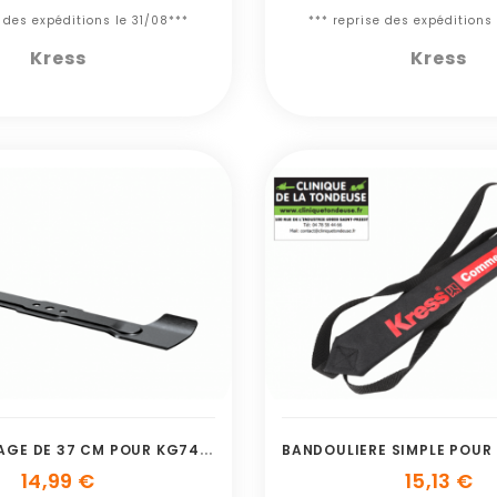
e des expéditions le 31/08***
*** reprise des expéditions 
Kress
Kress
L
AME DE LEVAGE DE 37 CM POUR KG745.9
14,99 €
15,13 €