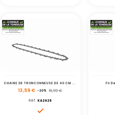
C
HAINE DE TRONCONNEUSE DE 40 CM POUR KG3
Fil 
13,59 €
16,99 €
-20%
Réf:
KA2625
