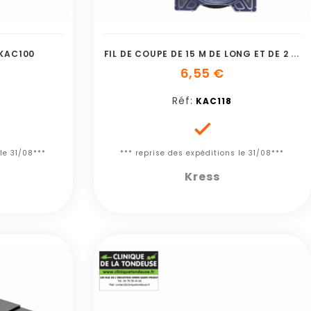
F
IL DE COUPE DE 15 M DE LONG ET DE 2 4 M
 KAC100
6,55 €
Réf:
KAC118

le 31/08***
*** reprise des expéditions le 31/08***
Kress