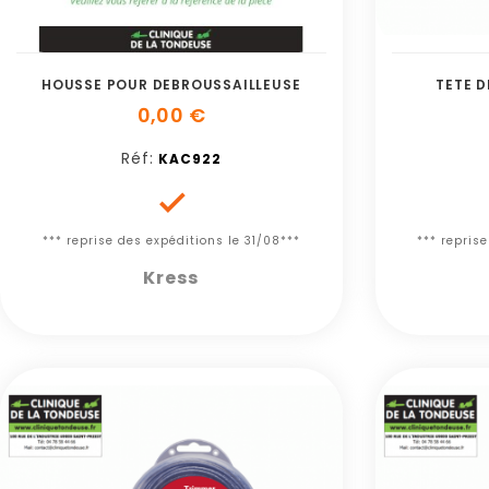
HOUSSE POUR DEBROUSSAILLEUSE
TETE D
0,00 €
Réf:
KAC922

*** reprise des expéditions le 31/08***
*** repris
Kress