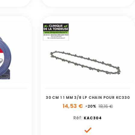
30 CM 1 1 MM 3/8 LP CHAIN POUR KC330
14,53 €
18,16 €
-20%
Réf:
KAC304
