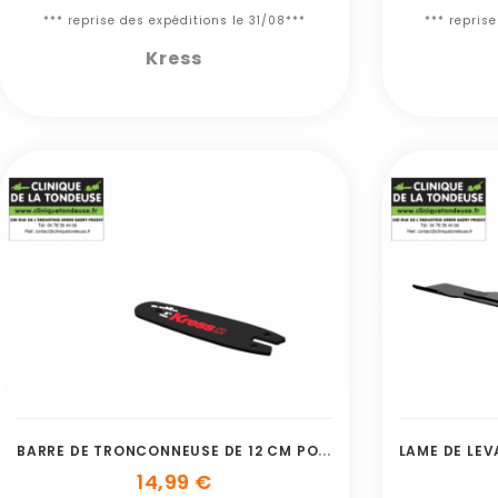
*** reprise des expéditions le 31/08***
*** repris
Kress
B
ARRE DE TRONCONNEUSE DE 12 CM POUR KG34
14,99 €