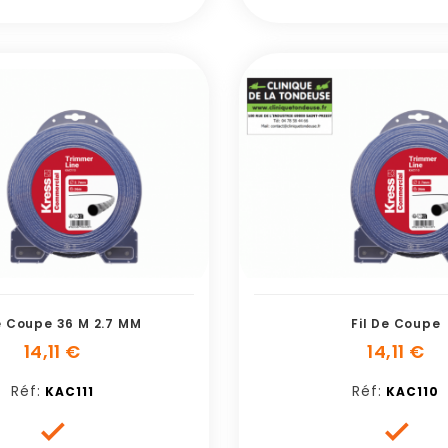
De Coupe 36 M 2.7 MM
Fil De Coupe
14,11 €
14,11 €
Réf:
Réf:
KAC111
KAC110

