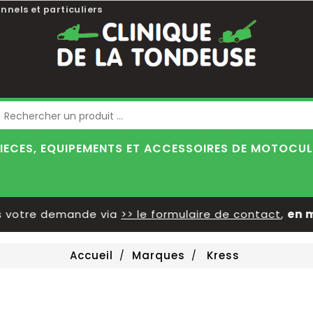
nnels et particuliers
Blog
IECES, EQUIPEMENTS ET ACCESSOIRES DE MOTOCU
otre demande via
>> le formulaire de contact
,
en men
Accueil
Marques
Kress