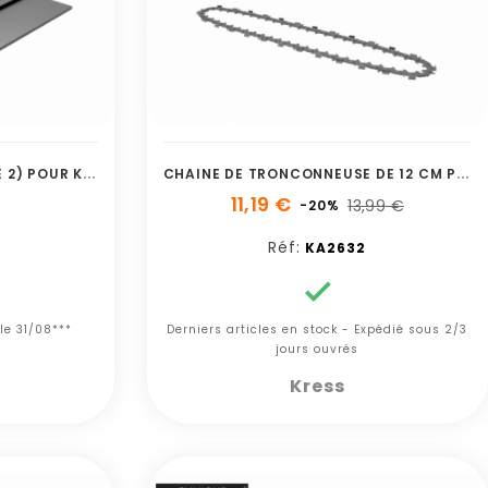
L
AME DE COUPE (PAQUET DE 2) POUR KC150
C
HAINE DE TRONCONNEUSE DE 12 CM POUR KG3
11,19 €
13,99 €
-20%
Réf:
KA2632

le 31/08***
Derniers articles en stock - Expédié sous 2/3
jours ouvrés
Kress