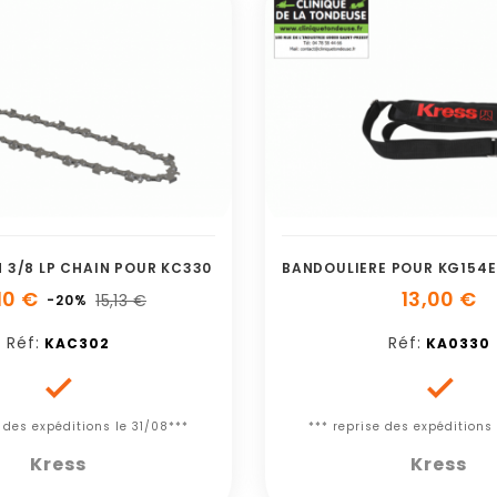
M 3/8 LP CHAIN POUR KC330
10 €
13,00 €
15,13 €
-20%
Réf:
Réf:
KAC302
KA0330


e des expéditions le 31/08***
*** reprise des expéditions 
Kress
Kress