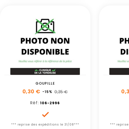
GOUPILLE
0,30 €
0,
0,35 €
-15%
Réf:
106-2996

*** reprise des expéditions le 31/08***
*** repris