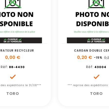
RATEUR RECYCLEUR
CARDAN DOUBLE CE
0,00 €
0,20 €
0,
-15%
Réf:
Réf:
88-4430
43004


e des expéditions le 31/08***
*** reprise des expéditions 
TORO
TORO