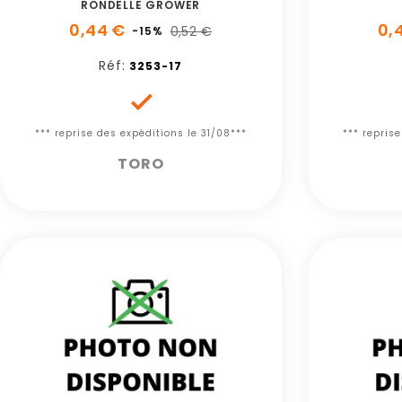
RONDELLE GROWER
0,44 €
0,
0,52 €
-15%
Réf:
3253-17

*** reprise des expéditions le 31/08***
*** repris
TORO