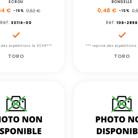
ECROU
RONDELLE
44 €
0,48 €
0,52 €
0,
-15%
-15%
Réf:
Réf:
33114-00
106-2856


e des expéditions le 31/08***
*** reprise des expéditions 
TORO
TORO