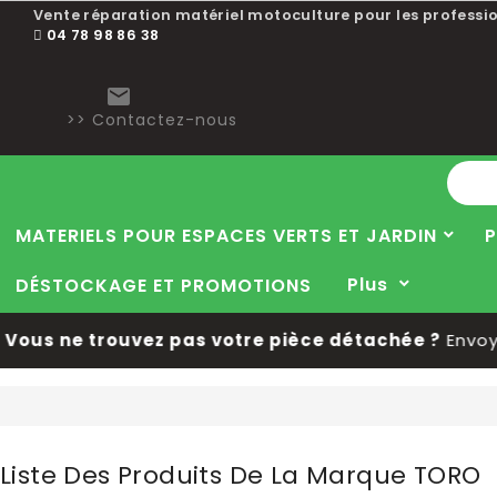
Choisissez une valeur...
Vente réparation matériel motoculture pour les professio
04 78 98 86 38

>> Contactez-nous
MATERIELS POUR ESPACES VERTS ET JARDIN
P
Plus
DÉSTOCKAGE ET PROMOTIONS
us ne trouvez pas votre pièce détachée ?
Envoyez
Liste Des Produits De La Marque TORO