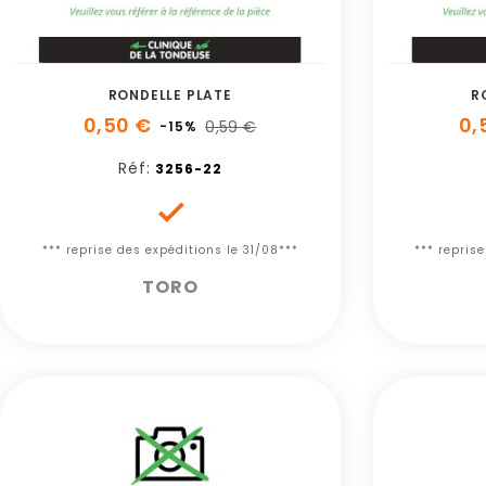
RONDELLE PLATE
R
0,50 €
0,
0,59 €
-15%
Réf:
3256-22

*** reprise des expéditions le 31/08***
*** repris
TORO