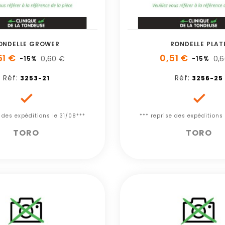
ONDELLE GROWER
RONDELLE PLAT
51 €
0,51 €
0,60 €
0,
-15%
-15%
Réf:
Réf:
3253-21
3256-25


e des expéditions le 31/08***
*** reprise des expéditions 
TORO
TORO