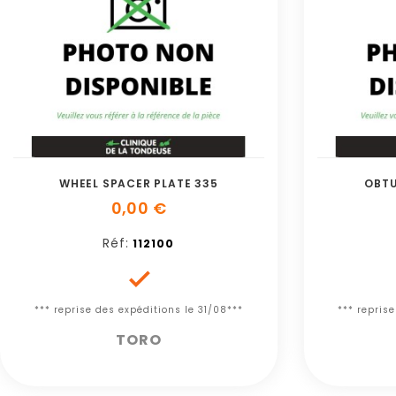
WHEEL SPACER PLATE 335
OBTU
0,00 €
Réf:
112100

*** reprise des expéditions le 31/08***
*** repris
TORO