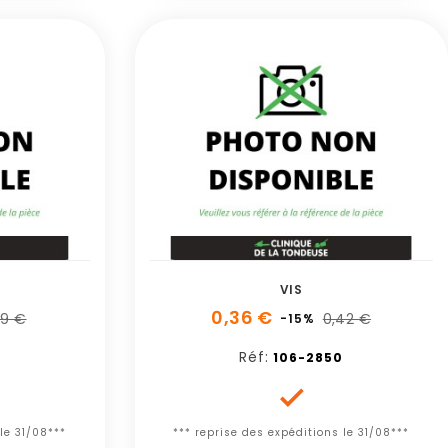
VIS
0,36 €
39 €
0,42 €
-15%
Réf:
106-2850

le 31/08***
*** reprise des expéditions le 31/08***