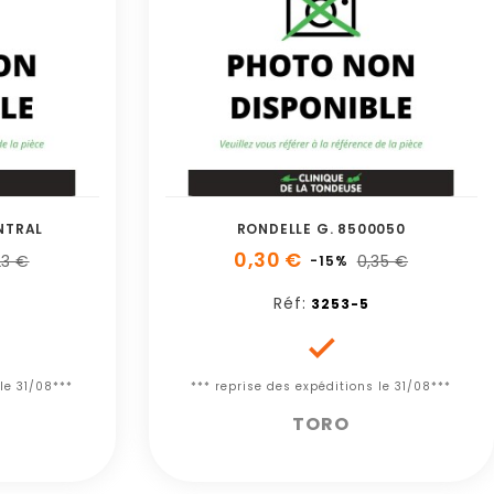
NTRAL
RONDELLE G. 8500050
0,30 €
23 €
0,35 €
-15%
Réf:
3253-5

le 31/08***
*** reprise des expéditions le 31/08***
TORO