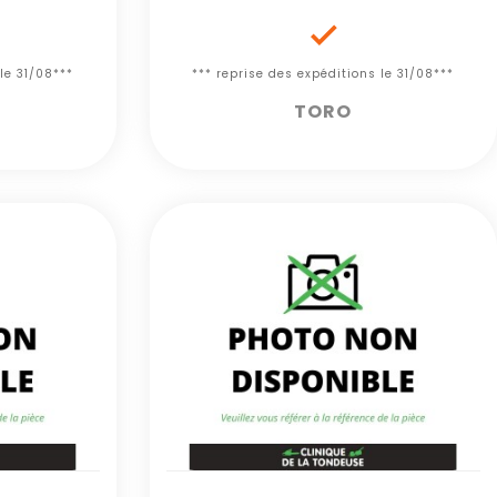

le 31/08***
*** reprise des expéditions le 31/08***
TORO