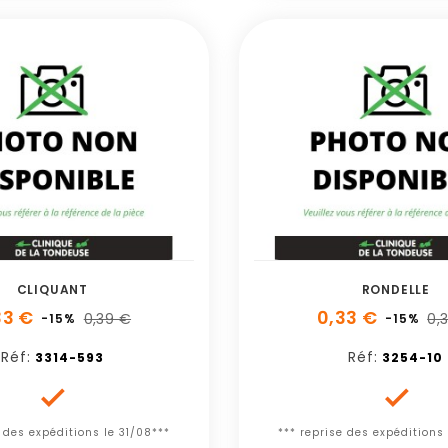
CLIQUANT
RONDELLE
33 €
0,33 €
0,39 €
0,
-15%
-15%
Réf:
Réf:
3314-593
3254-10


e des expéditions le 31/08***
*** reprise des expéditions 