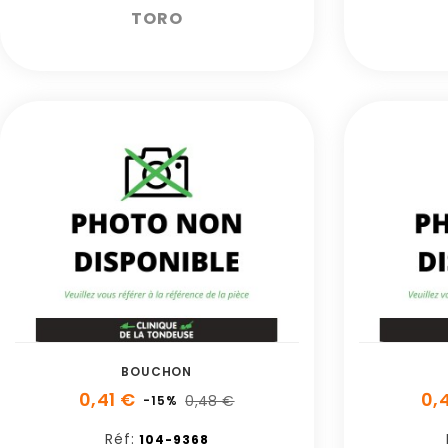
TORO
BOUCHON
0,41 €
0,
0,48 €
-15%
Réf:
104-9368