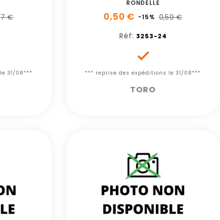
RONDELLE
0,50 €
57 €
0,59 €
-15%
Réf:
3253-24

le 31/08***
*** reprise des expéditions le 31/08***
TORO