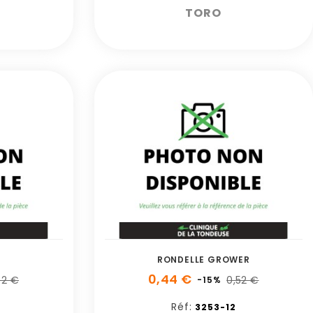
TORO
RONDELLE GROWER
0,44 €
52 €
0,52 €
-15%
Réf:
3253-12