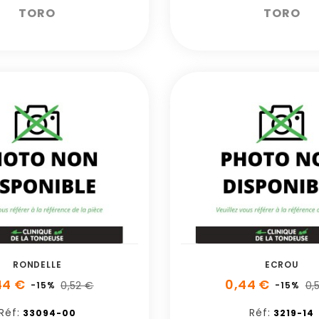
TORO
TORO
RONDELLE
ECROU
44 €
0,44 €
0,52 €
0,
-15%
-15%
Réf:
Réf:
33094-00
3219-14