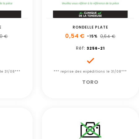
E
RONDELLE PLATE
0,54 €
60 €
0,64 €
-15%
Réf:
3256-21

le 31/08***
*** reprise des expéditions le 31/08***
TORO