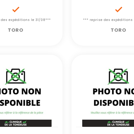


e des expéditions le 31/08***
*** reprise des expéditions 
TORO
TORO