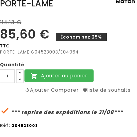
PORTE-LAME
114,13 €
85,60 €
Économisez 25%
TTC
PORTE-LAME G04523003/E04964
Quantité
Ajouter au panier

Ajouter Comparer
liste de souhaits

*** reprise des expéditions le 31/08***
Réf:
G04523003