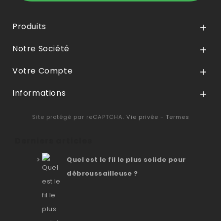
Produits

Notre Société

Votre Compte

Informations

Site protégé par reCAPTCHA.
Vie privée
-
Termes
Derniers articles
Quel est le fil le plus solide pour
débroussailleuse ?