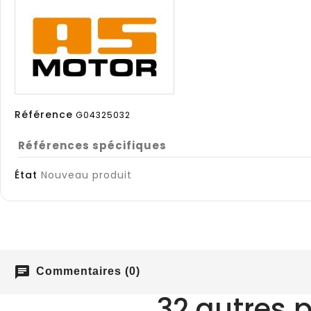
Référence
G04325032
Références spécifiques
État
Nouveau produit
chat
Commentaires (0)
32 autres 