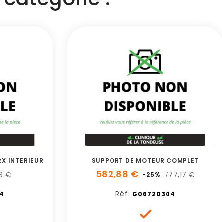
RX INTERIEUR
SUPPORT DE MOTEUR COMPLET
582,88 €
63 €
777,17 €
-25%
Réf:
4
G06720304
