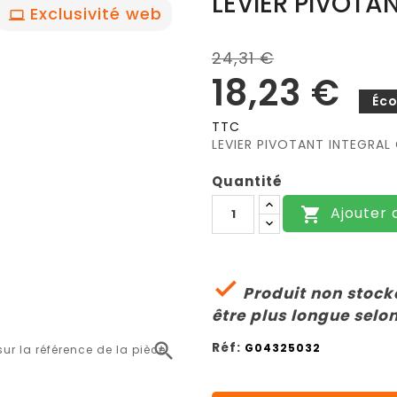
LEVIER PIVOTA
Exclusivité web
24,31 €
18,23 €
Éc
TTC
LEVIER PIVOTANT INTEGRA
Quantité
Ajouter 


Produit non stocké
être plus longue selon
Réf:

G04325032
r la référence de la pièce