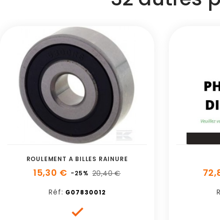
ROULEMENT A BILLES RAINURE
15,30 €
72,
20,40 €
-25%
Réf:
R
G07830012
