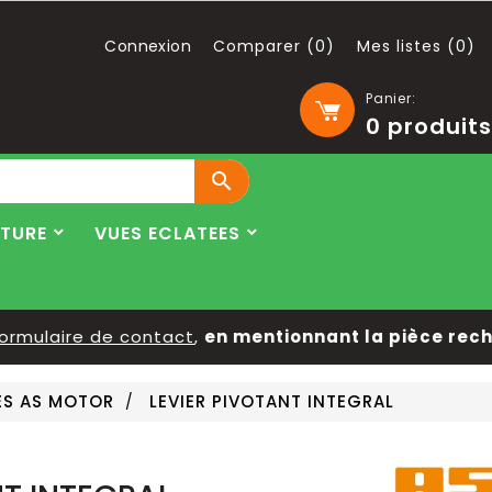
Connexion
Comparer (
0
)
Mes listes (
0
)
Panier:
0
produits

LTURE
VUES ECLATEES
rmulaire de contact
,
en mentionnant la pièce recher
ES AS MOTOR
LEVIER PIVOTANT INTEGRAL