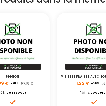
PIGNON
VIS TETE FRAISEE AVEC TO
89 €
1,22 €
97,19 €
1,
-25%
-25%
éf:
Réf:
G06850005
G0000910

