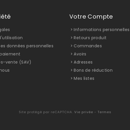
iété
Votre Compte
gales
Informations personnelles
'utilisation
Retours produit
des données personnelles
Commandes
t paiement
Avoirs
ès-vente (SAV)
Adresses
nous
Bons de réduction
Mes listes
Site protégé par reCAPTCHA.
Vie privée
-
Termes