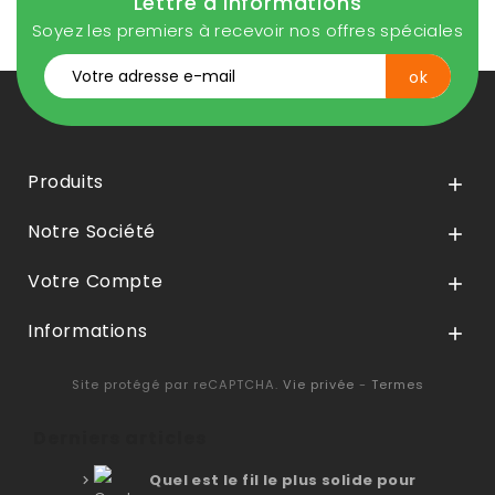
Lettre d'informations
Soyez les premiers à recevoir nos offres spéciales
Produits

Notre Société

Votre Compte

Informations

Site protégé par reCAPTCHA.
Vie privée
-
Termes
Derniers articles
Quel est le fil le plus solide pour