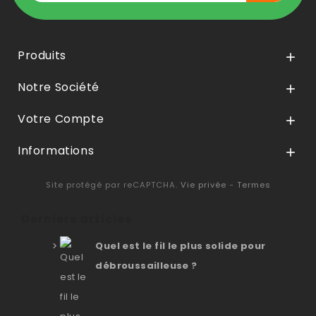
Produits

Notre Société

Votre Compte

Informations

Site protégé par reCAPTCHA.
Vie privée
-
Termes
Derniers articles
Quel est le fil le plus solide pour
débroussailleuse ?