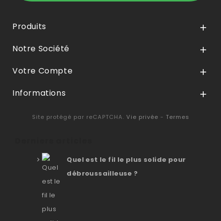
Produits

Notre Société

Votre Compte

Informations

Site protégé par reCAPTCHA.
Vie privée
-
Termes
Derniers articles
Quel est le fil le plus solide pour
débroussailleuse ?