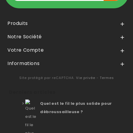
Produits

Notre Société

Votre Compte

Informations

Site protégé par reCAPTCHA.
Vie privée
-
Termes
Derniers articles
Quel est le fil le plus solide pour
débroussailleuse ?